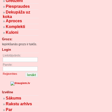
Gredzeni
Piespraudes
Dekupāža uz
koka
Aproces
Komplekti
Kuloni
Grozs:
Iepirkšanās grozs ir tukšs.
Login
Lietotājvārds:
Parole:
Reģistrēties
Izvēlne
Sākums
Rakstu arhīvs
Par