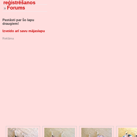
reģistrēšanos
Forums
Pastāsti par šo lapu
draugiem!
Izveido arī savu mājaslapu
Reklāma