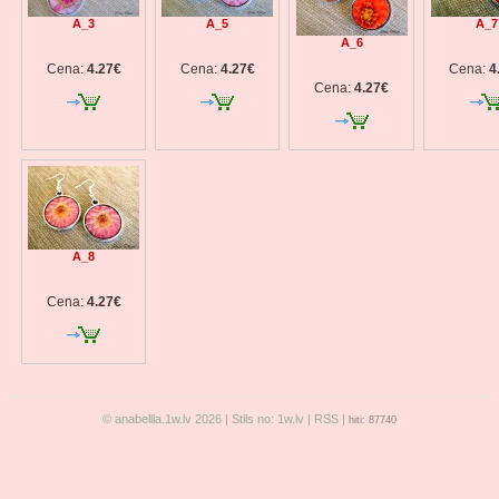
A_3
A_5
A_7
A_6
Cena:
4.27€
Cena:
4.27€
Cena:
4
Cena:
4.27€
A_8
Cena:
4.27€
© anabellla.1w.lv 2026 | Stils no:
1w.lv
|
RSS
|
hiti: 87740